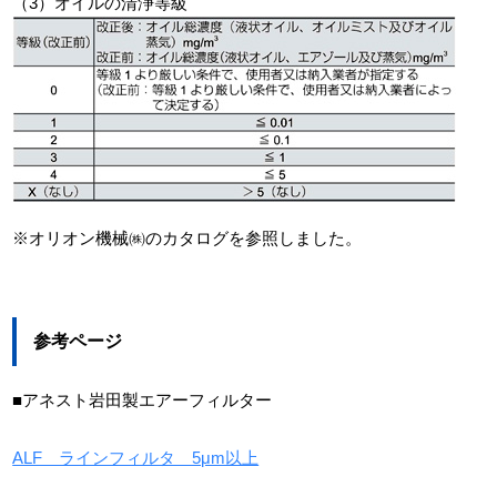
（3）オイルの清浄等級
※オリオン機械㈱のカタログを参照しました。
参考ページ
■アネスト岩田製エアーフィルター
ALF ラインフィルタ 5μm以上